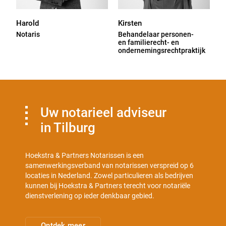
Harold
Kirsten
Notaris
Behandelaar personen-
en familierecht- en
ondernemingsrechtpraktijk
Uw notarieel adviseur
in Tilburg
Hoekstra & Partners Notarissen is een
samenwerkingsverband van notarissen verspreid op 6
locaties in Nederland. Zowel particulieren als bedrijven
kunnen bij Hoekstra & Partners terecht voor notariële
dienstverlening op ieder denkbaar gebied.
Ontdek meer