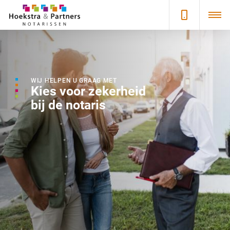
WIJ HELPEN U GRAAG MET
Kies voor zekerheid
bij de notaris