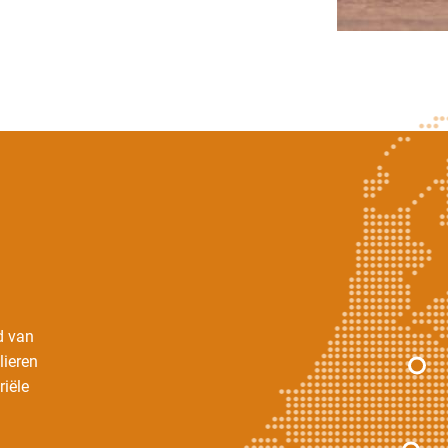
d van
lieren
riële