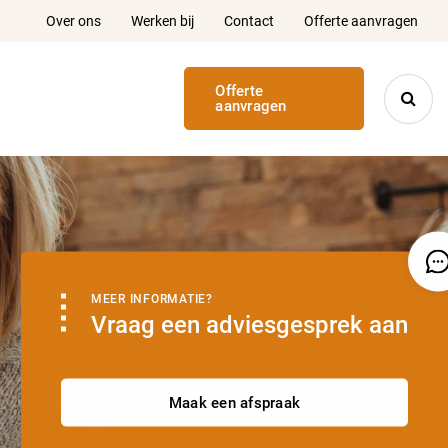
Over ons
Werken bij
Contact
Offerte aanvragen
Offerte

aanvragen
MEER INFORMATIE?
Vraag een adviesgesprek aan
Maak een afspraak