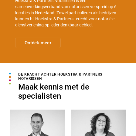
Hoekstra & Partners Notarissen is een
samenwerkingsverband van notarissen verspreid op 6
locaties in Nederland. Zowel particulieren als bedrijven
kunnen bij Hoekstra & Partners terecht voor notariële
dienstverlening op ieder denkbaar gebied.
Ontdek meer
DE KRACHT ACHTER HOEKSTRA & PARTNERS
NOTARISSEN
Maak kennis met de
specialisten