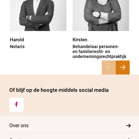
Harold
Kirsten
M
Notaris
Behandelaar personen-
B
en familierecht- en
e
ondernemingsrechtpraktijk
Of blijf op de hoogte middels social media

Over ons